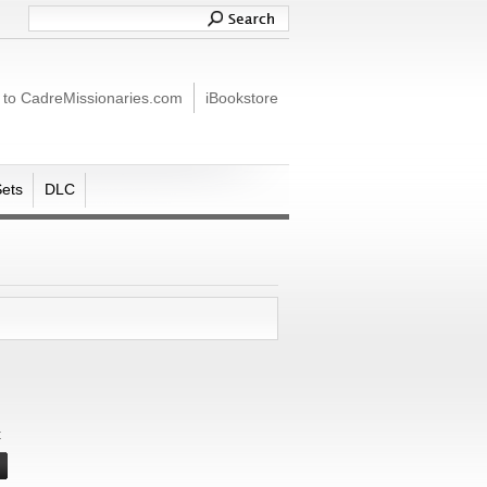
 to CadreMissionaries.com
iBookstore
Sets
DLC
t