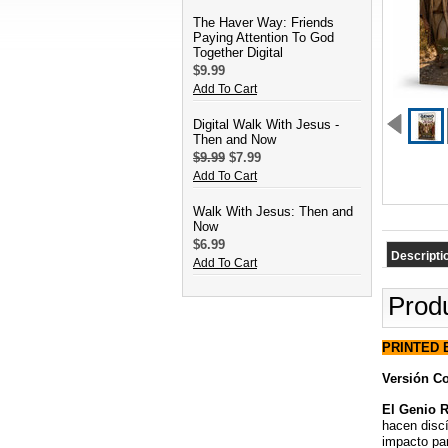
The Haver Way: Friends
Paying Attention To God
Together Digital
$9.99
Add To Cart
Digital Walk With Jesus -
Then and Now
$9.99
$7.99
Add To Cart
Walk With Jesus: Then and
Now
$6.99
Descripti
Add To Cart
Produ
PRINTED 
Versión Co
El Genio R
hacen discí
impacto par