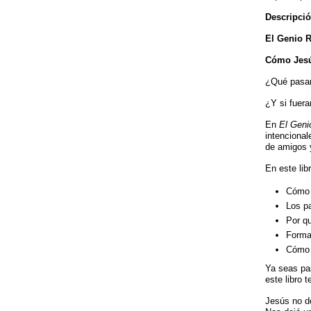
Descripci
El Genio R
Cómo Jesú
¿Qué pasarí
¿Y si fuer
En
El Geni
intenciona
de amigos 
En este lib
Cómo 
Los pa
Por qu
Formas
Cómo 
Ya seas pas
este libro 
Jesús no d