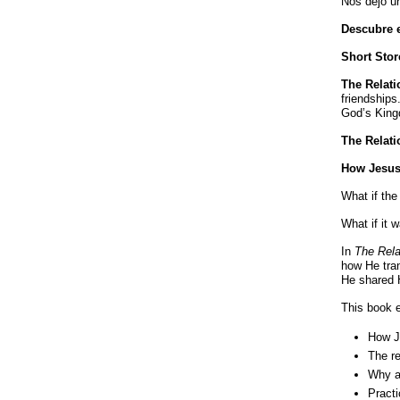
Nos dejó un
Descubre e
Short Stor
The Relati
friendships
God’s Kin
The Relati
How Jesus
What if the
What if it 
In
The Rela
how He tran
He shared H
This book e
How J
The re
Why au
Practi