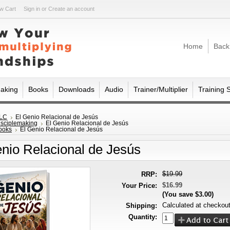
w Cart
Sign in
or
Create an account
Home
Back
making
Books
Downloads
Audio
Trainer/Multiplier
Training 
LC
El Genio Relacional de Jesús
isciplemaking
El Genio Relacional de Jesús
ooks
El Genio Relacional de Jesús
nio Relacional de Jesús
$19.99
RRP:
$16.99
Your Price:
(You save
$3.00
)
Calculated at checkou
Shipping:
Quantity: