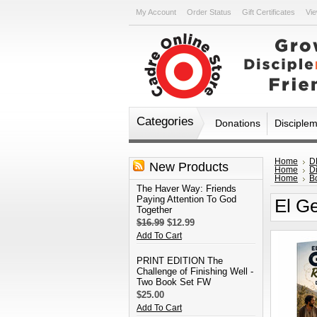
My Account
Order Status
Gift Certificates
Vie
Categories
Donations
Disciple
Home
D
New Products
Home
D
Home
B
The Haver Way: Friends
Paying Attention To God
El Ge
Together
$16.99
$12.99
Add To Cart
PRINT EDITION The
Challenge of Finishing Well -
Two Book Set FW
$25.00
Add To Cart