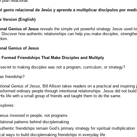
 plan relacional.
l genio relacional de Jesús y aprende a multiplicar discípulos por med
e Version (English)
onal Genius of Jesus
reveals the simple yet powerful strategy Jesus used to
. Discover how authentic relationships can help you make disciples, strengthen
gdom.
onal Genius of Jesus
 Formed Friendships That Make Disciples and Multiply
 secret to making disciples was not a program, curriculum, or strategy?
was friendship?
tional Genius of Jesus
, Bill Allison takes readers on a practical and inspiring
sformed ordinary people through intentional relationships. Jesus did not bu
is life with a small group of friends and taught them to do the same.
xplores:
esus invested in people, not programs
lational patterns behind disciplemaking
thentic friendships remain God’s primary strategy for spiritual multiplication
cal ways to build disciplemaking friendships in everyday life