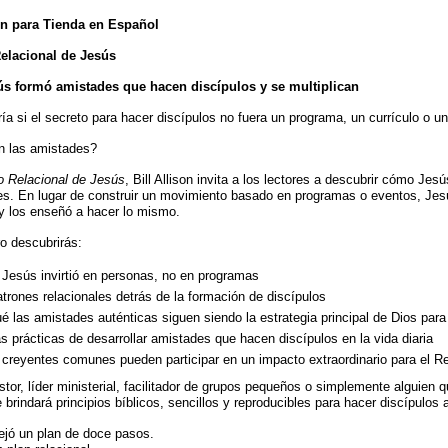
ón para Tienda en Español
elacional de Jesús
s formó amistades que hacen discípulos y se multiplican
a si el secreto para hacer discípulos no fuera un programa, un currículo o un
an las amistades?
o Relacional de Jesús
, Bill Allison invita a los lectores a descubrir cómo Je
les. En lugar de construir un movimiento basado en programas o eventos, Je
y los enseñó a hacer lo mismo.
ro descubrirás:
Jesús invirtió en personas, no en programas
trones relacionales detrás de la formación de discípulos
é las amistades auténticas siguen siendo la estrategia principal de Dios para 
 prácticas de desarrollar amistades que hacen discípulos en la vida diaria
creyentes comunes pueden participar en un impacto extraordinario para el R
tor, líder ministerial, facilitador de grupos pequeños o simplemente alguien 
te brindará principios bíblicos, sencillos y reproducibles para hacer discípulos
ejó un plan de doce pasos.